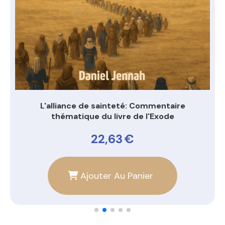
teté: Commentaire
La véritable histoire de l'av
vre de l'Exode
du livre de Dan
3
€
24,55
€
Au Panier
Ajouter Au Pa